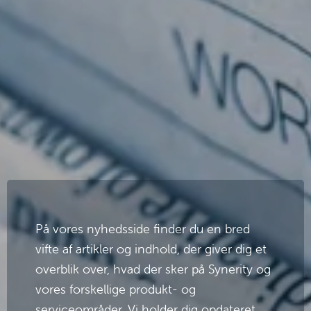
På vores nyhedsside finder du en bred 
vifte af artikler og indhold, der giver dig et 
overblik over, hvad der sker på Synerity og 
vores forskellige produkt- og 
serviceområder. Vi holder dig opdateret 