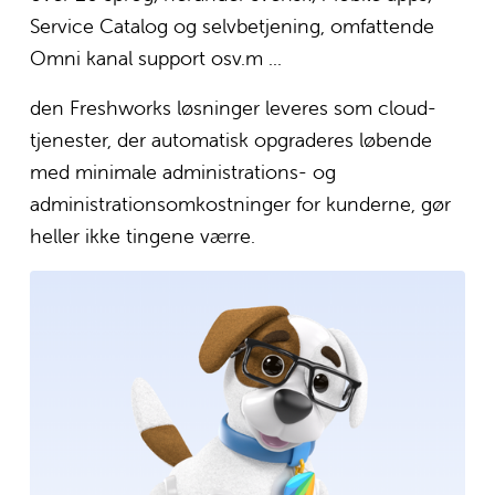
Service Catalog og selvbetjening, omfattende 
Omni kanal support osv.m ...
den Freshworks løsninger leveres som cloud-
tjenester, der automatisk opgraderes løbende 
med minimale administrations- og 
administrationsomkostninger for kunderne, gør 
heller ikke tingene værre.
S
e
i
f
u
l
d
s
t