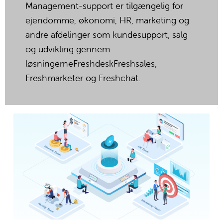
Management-support er tilgængelig for 
ejendomme, økonomi, HR, marketing og 
andre afdelinger som kundesupport, salg 
og udvikling gennem 
løsningerne
Freshdesk
Freshsales, 
Freshmarketer og 
Freshchat
.
S
e
i
f
u
l
d
s
t
ø