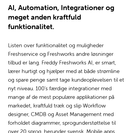
r
AI, Automation, Integrationer og 
r
meget anden kraftfuld 
e
funktionalitet.
l
s
e
Listen over funktionalitet og muligheder 
Freshservice og Freshworks andre løsninger 
tilbud er lang. Freddy Freshworks AI, er smart, 
lærer hurtigt og hjælper med at både strømline 
og spare penge samt tage kundeoplevelsen til et 
nyt niveau. 100's færdige integrationer med 
mange af de mest populære applikationer på 
markedet, kraftfuld træk og slip Workflow 
designer, CMDB og Asset Management med 
forholdet diagrammer, sprogunderstøttelse til 
over 20 sprog, herunder svensk, Mobile apps, 