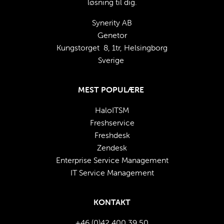
løsning til dig.
Synerity AB
Genetor
Kungstorget  8, 1tr, Helsingborg
Sverige 
MEST POPULÆRE
HaloITSM
Freshservice
Freshdesk
Zendesk
Enterprise Service Management
IT Service Management
KONTAKT
+46 (0)42 400 39 50