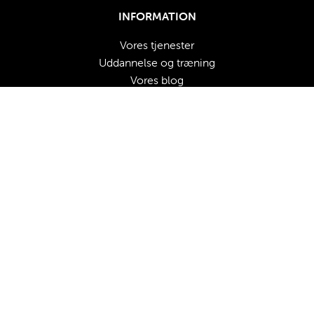
INFORMATION
Vores tjenester
Uddannelse og træning
Vores 
blog
Vores partnere
Nyheder
GDPR
Vilkår for brug og beskyttelse af personlige oplysninger