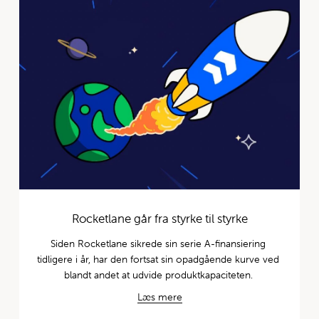
Om Synerity
Arbejde med os
Kontakt os
Hvor du kan finde os
Leverandører og partnere
Politik for CSR og bæredygtighed
Rocketlane går fra styrke til styrke
Siden Rocketlane sikrede sin serie A-finansiering 
tidligere i år, har den fortsat sin opadgående kurve ved 
blandt andet at udvide produktkapaciteten. 
Læs mere