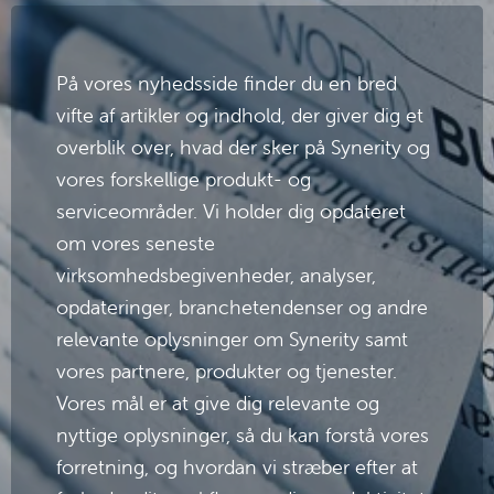
5. maj 2025
Problemhåndtering - en udfordring,
men ikke umulig!
På vores nyhedsside finder du en bred 
ITIL-problemhåndtering er en kritisk 
proces for at sikre stabile og pålidelige 
vifte af artikler og indhold, der giver dig et 
it-tjenester. Men mange organisationer 
kæmper med at få den til at fungere 
overblik over, hvad der sker på Synerity og 
effektivt. Hvorfor er det så svært, og 
vores forskellige produkt- og 
hvordan kan det lykkes?
serviceområder. Vi holder dig opdateret 
Læs mere →.
om vores seneste 
virksomhedsbegivenheder, analyser, 
opdateringer, branchetendenser og andre 
Nuværende uddannelsesprogrammer →
relevante oplysninger om Synerity samt 
vores partnere, produkter og tjenester. 
Vores mål er at give dig relevante og 
nyttige oplysninger, så du kan forstå vores 
forretning, og hvordan vi stræber efter at 